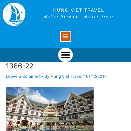
Skip
Post
to
navigation
HƯNG VIỆT TRAVEL
content
Better Service - Better Price
Menu
Menu
1366-22
Leave a Comment
/ By
Hưng Việt Travel
/
01/12/2017