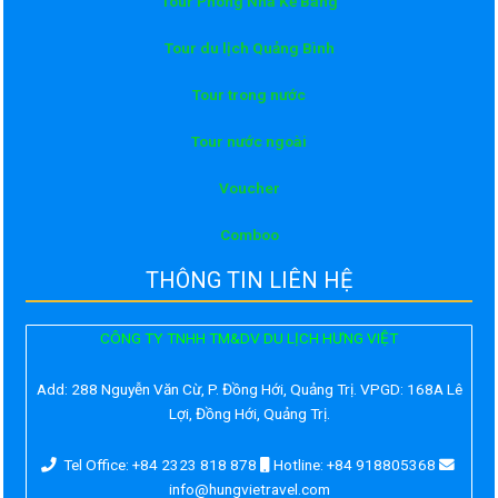
Tour Phong Nha Kẻ Bàng
Tour du lịch Quảng Bình
Tour trong nước
Tour nước ngoài
Voucher
Comboo
THÔNG TIN LIÊN HỆ
CÔNG TY TNHH TM&DV DU LỊCH HƯNG VIỆT
Add:
288 Nguyễn Văn Cừ, P. Đồng Hới, Quảng Trị. VPGD: 168A Lê
Lợi, Đồng Hới, Quảng Trị.
Tel Office: +84 2323 818 878
Hotline: +84 918805368
info@hungvietravel.com