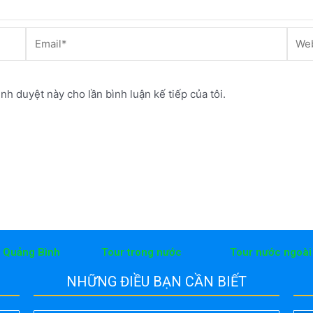
Email*
Webs
ình duyệt này cho lần bình luận kế tiếp của tôi.
h Quảng Bình
Tour trong nước
Tour nước ngoài
NHỮNG ĐIỀU BẠN CẦN BIẾT