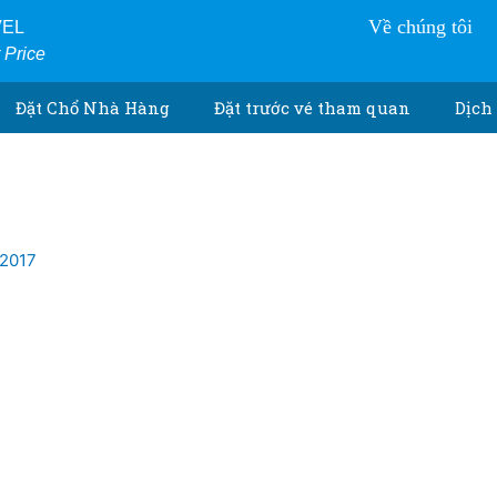
Về chúng tôi
VEL
r Price
Đặt Chổ Nhà Hàng
Đặt trước vé tham quan
Dịch 
/2017