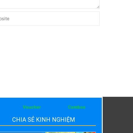
ite
Voucher
Comboo
CHIA SẺ KINH NGHIỆM