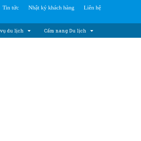
Tin tức
Nhật ký khách hàng
Liên hệ
vụ du lịch
Cẩm nang Du lịch