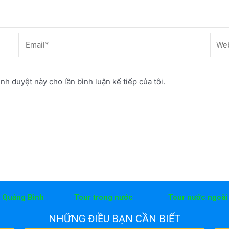
Email*
Webs
ình duyệt này cho lần bình luận kế tiếp của tôi.
h Quảng Bình
Tour trong nước
Tour nước ngoài
NHỮNG ĐIỀU BẠN CẦN BIẾT