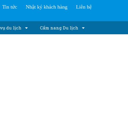
Tin tức
Nhật ký khách hàng
Liên hệ
vụ du lịch
Cẩm nang Du lịch