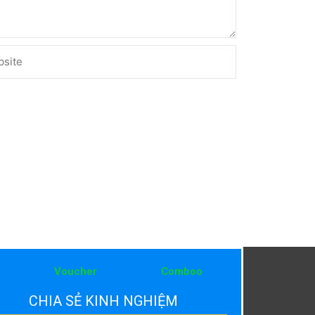
ite
Voucher
Comboo
CHIA SẺ KINH NGHIỆM