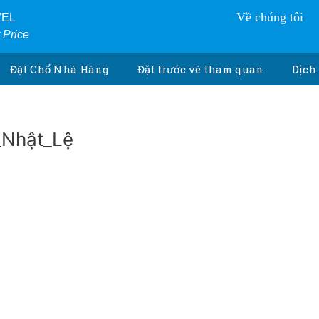
Về chúng tôi
VEL
r Price
Đặt Chổ Nhà Hàng
Đặt trước vé tham quan
Dịch 
_Nhật_Lệ