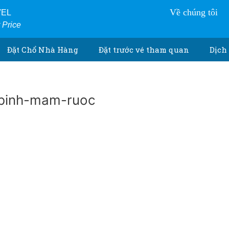
Về chúng tôi
VEL
r Price
Đặt Chổ Nhà Hàng
Đặt trước vé tham quan
Dịch 
binh-mam-ruoc