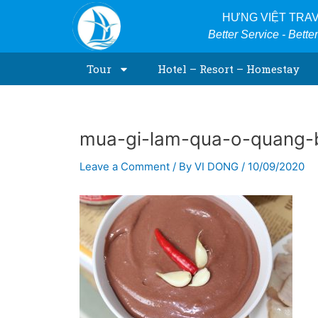
Skip
Post
HƯNG VIỆT TRA
to
navigation
Better Service - Bette
content
Tour
Hotel – Resort – Homestay
mua-gi-lam-qua-o-quang-
Leave a Comment
/ By
VI DONG
/
10/09/2020