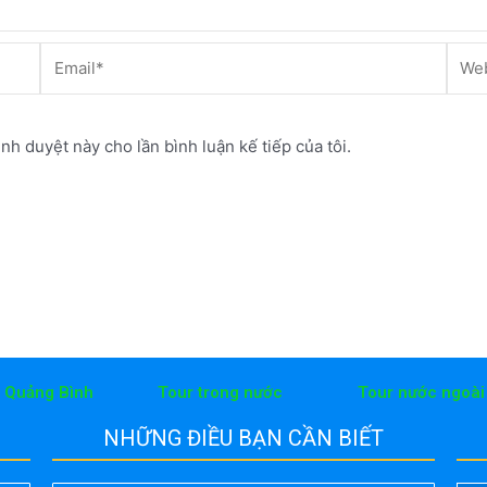
Email*
Webs
ình duyệt này cho lần bình luận kế tiếp của tôi.
h Quảng Bình
Tour trong nước
Tour nước ngoài
NHỮNG ĐIỀU BẠN CẦN BIẾT