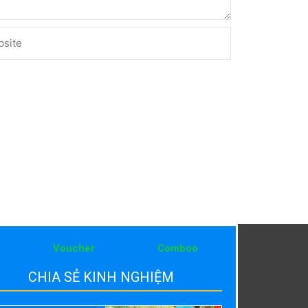
ite
Voucher
Comboo
CHIA SẺ KINH NGHIỆM