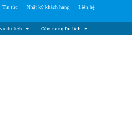
Tin tức
Nhật ký khách hàng
Liên hệ
vụ du lịch
Cẩm nang Du lịch