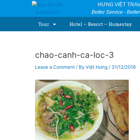
Skip
Post
HƯNG VIỆT TRA
to
navigation
Better Service - Bette
content
Tour
Hotel – Resort – Homestay
chao-canh-ca-loc-3
Leave a Comment
/ By
Việt Hưng
/
31/12/2018