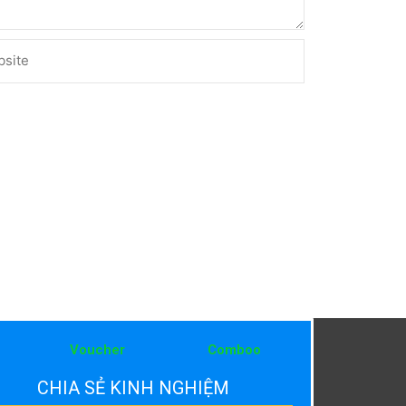
ite
Voucher
Comboo
CHIA SẺ KINH NGHIỆM