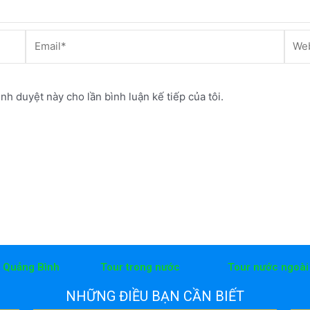
Email*
Webs
ình duyệt này cho lần bình luận kế tiếp của tôi.
h Quảng Bình
Tour trong nước
Tour nước ngoài
NHỮNG ĐIỀU BẠN CẦN BIẾT