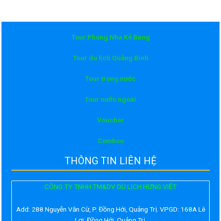
Tour Phong Nha Kẻ Bàng
Tour du lịch Quảng Bình
Tour trong nước
Tour nước ngoài
Voucher
Comboo
THÔNG TIN LIÊN HỆ
CÔNG TY TNHH TM&DV DU LỊCH HƯNG VIỆT
Add:
288 Nguyễn Văn Cừ, P. Đồng Hới, Quảng Trị. VPGD: 168A Lê
Lợi, Đồng Hới, Quảng Trị.