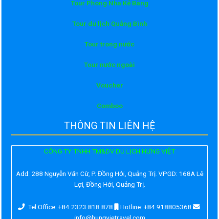
Tour Phong Nha Kẻ Bàng
Tour du lịch Quảng Bình
Tour trong nước
Tour nước ngoài
Voucher
Comboo
THÔNG TIN LIÊN HỆ
CÔNG TY TNHH TM&DV DU LỊCH HƯNG VIỆT
Add:
288 Nguyễn Văn Cừ, P. Đồng Hới, Quảng Trị. VPGD: 168A Lê
Lợi, Đồng Hới, Quảng Trị.
Tel Office: +84 2323 818 878
Hotline: +84 918805368
info@hungvietravel.com