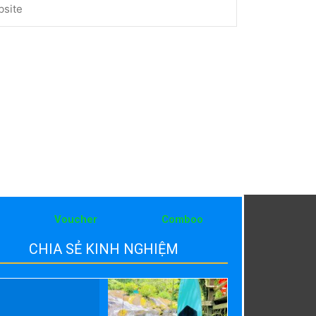
Voucher
Comboo
CHIA SẺ KINH NGHIỆM