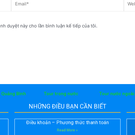
ình duyệt này cho lần bình luận kế tiếp của tôi.
h Quảng Bình
Tour trong nước
Tour nước ngoài
NHỮNG ĐIỀU BẠN CẦN BIẾT
Điều khoản – Phương thức thanh toán
T
Read More »