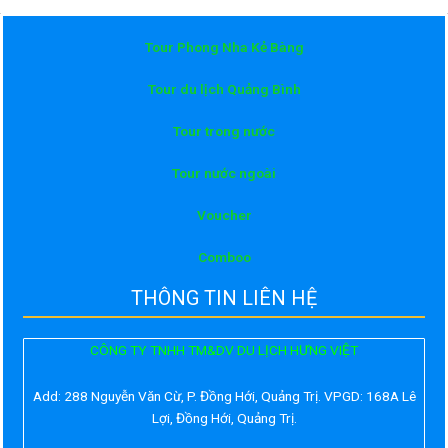
Tour Phong Nha Kẻ Bàng
Tour du lịch Quảng Bình
Tour trong nước
Tour nước ngoài
Voucher
Comboo
THÔNG TIN LIÊN HỆ
CÔNG TY TNHH TM&DV DU LỊCH HƯNG VIỆT
Add:
288 Nguyễn Văn Cừ, P. Đồng Hới, Quảng Trị. VPGD: 168A Lê
Lợi, Đồng Hới, Quảng Trị.