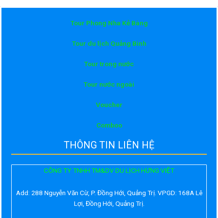
Tour Phong Nha Kẻ Bàng
Tour du lịch Quảng Bình
Tour trong nước
Tour nước ngoài
Voucher
Comboo
THÔNG TIN LIÊN HỆ
CÔNG TY TNHH TM&DV DU LỊCH HƯNG VIỆT
Add:
288 Nguyễn Văn Cừ, P. Đồng Hới, Quảng Trị. VPGD: 168A Lê
Lợi, Đồng Hới, Quảng Trị.