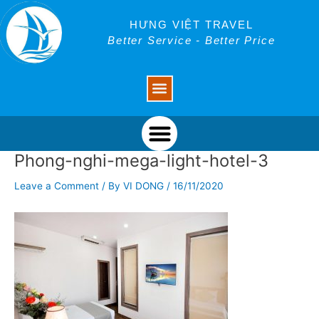
Skip
Post
to
navigation
HƯNG VIỆT TRAVEL
content
Better Service - Better Price
Menu
Menu
Phong-nghi-mega-light-hotel-3
Leave a Comment
/ By
VI DONG
/
16/11/2020