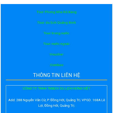
Tour Phong Nha Kẻ Bàng
Tour du lịch Quảng Bình
Tour trong nước
Tour nước ngoài
Voucher
Comboo
THÔNG TIN LIÊN HỆ
CÔNG TY TNHH TM&DV DU LỊCH HƯNG VIỆT
Add:
288 Nguyễn Văn Cừ, P. Đồng Hới, Quảng Trị. VPGD: 168A Lê
Lợi, Đồng Hới, Quảng Trị.