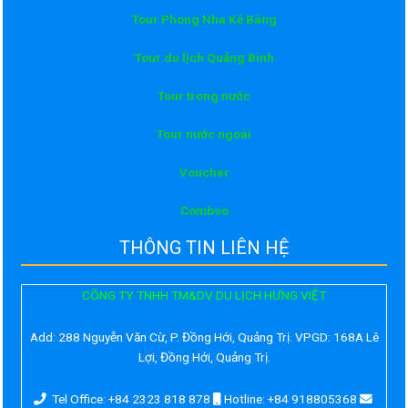
Tour Phong Nha Kẻ Bàng
Tour du lịch Quảng Bình
Tour trong nước
Tour nước ngoài
Voucher
Comboo
THÔNG TIN LIÊN HỆ
CÔNG TY TNHH TM&DV DU LỊCH HƯNG VIỆT
Add:
288 Nguyễn Văn Cừ, P. Đồng Hới, Quảng Trị. VPGD: 168A Lê
Lợi, Đồng Hới, Quảng Trị.
Tel Office: +84 2323 818 878
Hotline: +84 918805368