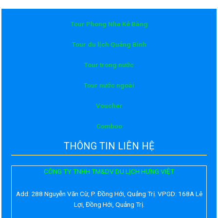
Tour Phong Nha Kẻ Bàng
Tour du lịch Quảng Bình
Tour trong nước
Tour nước ngoài
Voucher
Comboo
THÔNG TIN LIÊN HỆ
CÔNG TY TNHH TM&DV DU LỊCH HƯNG VIỆT
Add:
288 Nguyễn Văn Cừ, P. Đồng Hới, Quảng Trị. VPGD: 168A Lê
Lợi, Đồng Hới, Quảng Trị.