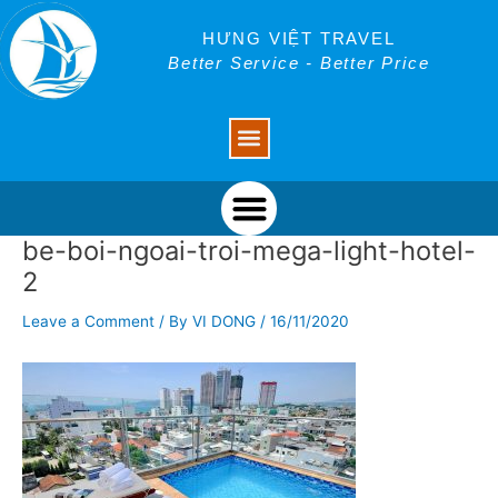
Skip
Post
to
navigation
HƯNG VIỆT TRAVEL
content
Better Service - Better Price
Menu
Menu
be-boi-ngoai-troi-mega-light-hotel-
2
Leave a Comment
/ By
VI DONG
/
16/11/2020