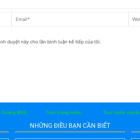
Email*
Webs
ình duyệt này cho lần bình luận kế tiếp của tôi.
h Quảng Bình
Tour trong nước
Tour nước ngoài
NHỮNG ĐIỀU BẠN CẦN BIẾT