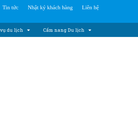
Tin tức
Nhật ký khách hàng
Liên hệ
vụ du lịch
Cẩm nang Du lịch