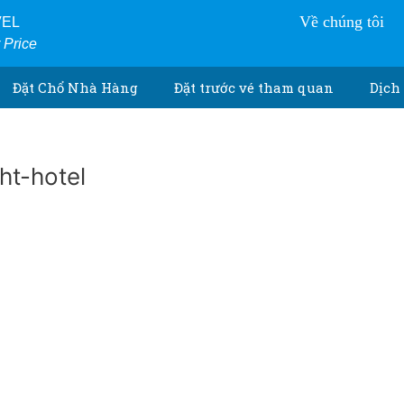
Về chúng tôi
VEL
r Price
Đặt Chổ Nhà Hàng
Đặt trước vé tham quan
Dịch 
ht-hotel