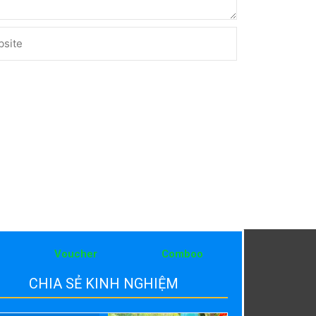
ite
Voucher
Comboo
CHIA SẺ KINH NGHIỆM