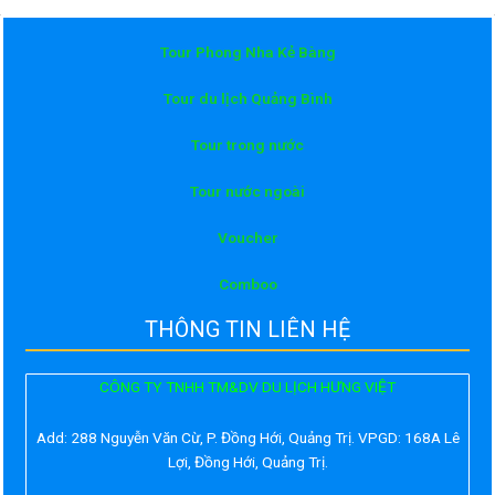
Tour Phong Nha Kẻ Bàng
Tour du lịch Quảng Bình
Tour trong nước
Tour nước ngoài
Voucher
Comboo
THÔNG TIN LIÊN HỆ
CÔNG TY TNHH TM&DV DU LỊCH HƯNG VIỆT
Add:
288 Nguyễn Văn Cừ, P. Đồng Hới, Quảng Trị. VPGD: 168A Lê
Lợi, Đồng Hới, Quảng Trị.