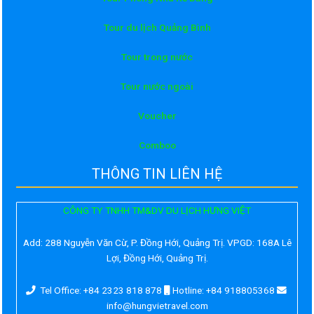
Tour du lịch Quảng Bình
Tour trong nước
Tour nước ngoài
Voucher
Comboo
THÔNG TIN LIÊN HỆ
CÔNG TY TNHH TM&DV DU LỊCH HƯNG VIỆT
Add:
288 Nguyễn Văn Cừ, P. Đồng Hới, Quảng Trị. VPGD: 168A Lê
Lợi, Đồng Hới, Quảng Trị.
Tel Office: +84 2323 818 878
Hotline: +84 918805368
info@hungvietravel.com