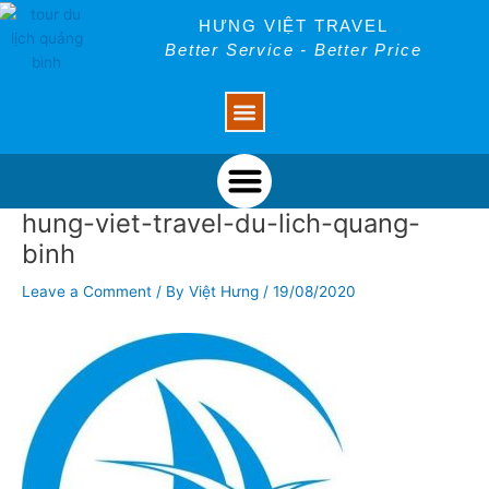
Skip
Post
HƯNG VIỆT TRAVEL
to
navigation
Better Service - Better Price
content
Menu
Menu
hung-viet-travel-du-lich-quang-
binh
Leave a Comment
/ By
Việt Hưng
/
19/08/2020