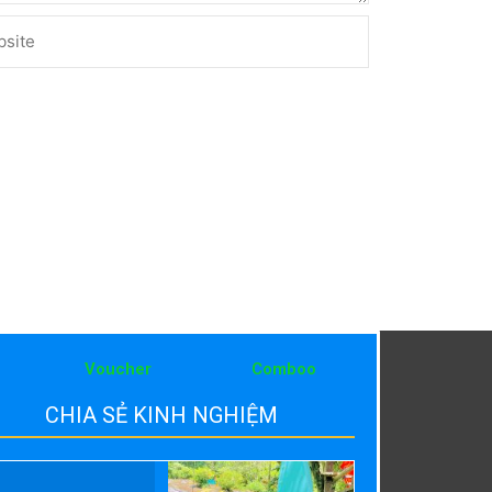
ite
Voucher
Comboo
CHIA SẺ KINH NGHIỆM