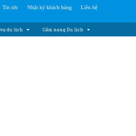
Tin tức
Nhật ký khách hàng
Liên hệ
vụ du lịch
Cẩm nang Du lịch