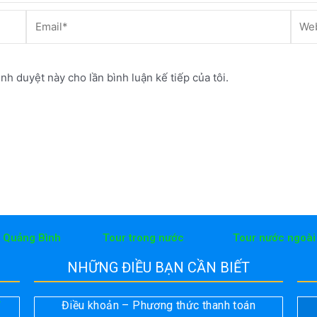
Email*
Webs
ình duyệt này cho lần bình luận kế tiếp của tôi.
h Quảng Bình
Tour trong nước
Tour nước ngoài
NHỮNG ĐIỀU BẠN CẦN BIẾT
Điều khoản – Phương thức thanh toán
T