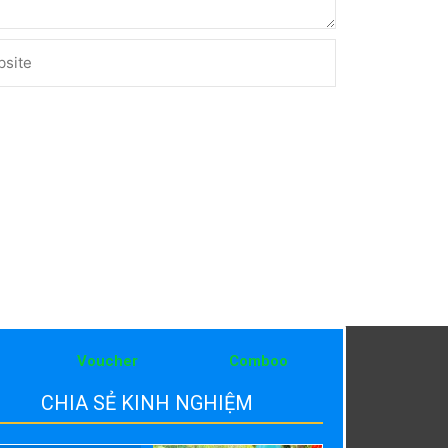
ite
Voucher
Comboo
CHIA SẺ KINH NGHIỆM