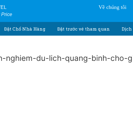
Về chúng tôi
VEL
r Price
Đặt Chổ Nhà Hàng
Đặt trước vé tham quan
Dịch 
h-nghiem-du-lich-quang-binh-cho-g