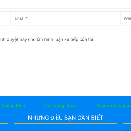
Email*
Webs
ình duyệt này cho lần bình luận kế tiếp của tôi.
h Quảng Bình
Tour trong nước
Tour nước ngoài
NHỮNG ĐIỀU BẠN CẦN BIẾT