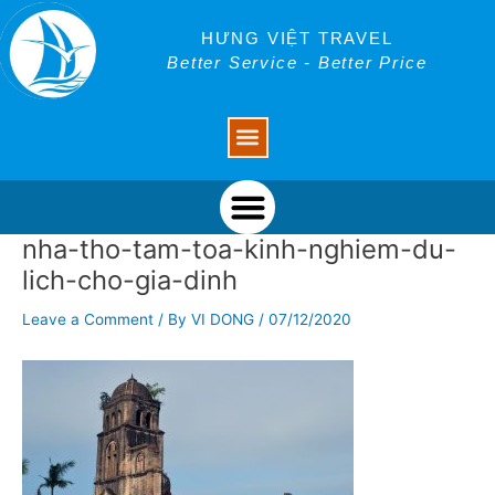
Skip
Post
to
navigation
HƯNG VIỆT TRAVEL
content
Better Service - Better Price
Menu
Menu
nha-tho-tam-toa-kinh-nghiem-du-
lich-cho-gia-dinh
Leave a Comment
/ By
VI DONG
/
07/12/2020