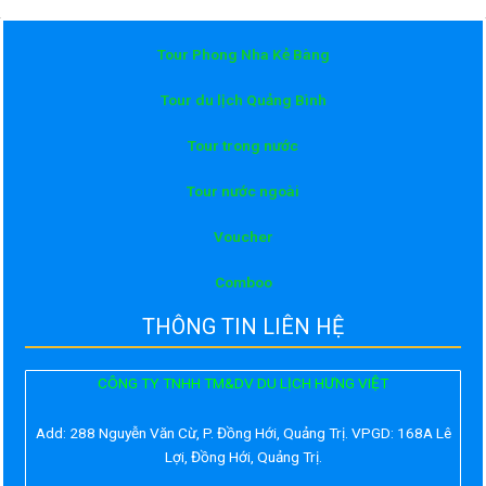
Tour Phong Nha Kẻ Bàng
Tour du lịch Quảng Bình
Tour trong nước
Tour nước ngoài
Voucher
Comboo
THÔNG TIN LIÊN HỆ
CÔNG TY TNHH TM&DV DU LỊCH HƯNG VIỆT
Add:
288 Nguyễn Văn Cừ, P. Đồng Hới, Quảng Trị. VPGD: 168A Lê
Lợi, Đồng Hới, Quảng Trị.