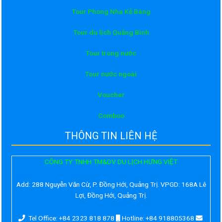
Tour Phong Nha Kẻ Bàng
Tour du lịch Quảng Bình
Tour trong nước
Tour nước ngoài
Voucher
Comboo
THÔNG TIN LIÊN HỆ
CÔNG TY TNHH TM&DV DU LỊCH HƯNG VIỆT
Add:
288 Nguyễn Văn Cừ, P. Đồng Hới, Quảng Trị. VPGD: 168A Lê
Lợi, Đồng Hới, Quảng Trị.
Tel Office: +84 2323 818 878
Hotline: +84 918805368