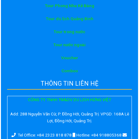
Tour Phong Nha Kẻ Bàng
Tour du lịch Quảng Bình
Tour trong nước
Tour nước ngoài
Voucher
Comboo
THÔNG TIN LIÊN HỆ
CÔNG TY TNHH TM&DV DU LỊCH HƯNG VIỆT
Add:
288 Nguyễn Văn Cừ, P. Đồng Hới, Quảng Trị. VPGD: 168A Lê
Lợi, Đồng Hới, Quảng Trị.
Tel Office: +84 2323 818 878
Hotline: +84 918805368