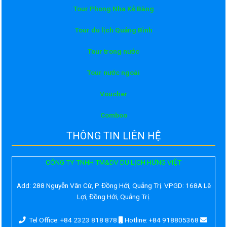
Tour Phong Nha Kẻ Bàng
Tour du lịch Quảng Bình
Tour trong nước
Tour nước ngoài
Voucher
Comboo
THÔNG TIN LIÊN HỆ
CÔNG TY TNHH TM&DV DU LỊCH HƯNG VIỆT
Add:
288 Nguyễn Văn Cừ, P. Đồng Hới, Quảng Trị. VPGD: 168A Lê
Lợi, Đồng Hới, Quảng Trị.
Tel Office: +84 2323 818 878
Hotline: +84 918805368