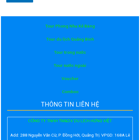
Tour Phong Nha Kẻ Bàng
Tour du lịch Quảng Bình
Tour trong nước
Tour nước ngoài
Voucher
Comboo
THÔNG TIN LIÊN HỆ
CÔNG TY TNHH TM&DV DU LỊCH HƯNG VIỆT
Add:
288 Nguyễn Văn Cừ, P. Đồng Hới, Quảng Trị. VPGD: 168A Lê