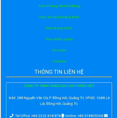
Tour Phong Nha Kẻ Bàng
Tour du lịch Quảng Bình
Tour trong nước
Tour nước ngoài
Voucher
Comboo
THÔNG TIN LIÊN HỆ
CÔNG TY TNHH TM&DV DU LỊCH HƯNG VIỆT
Add:
288 Nguyễn Văn Cừ, P. Đồng Hới, Quảng Trị. VPGD: 168A Lê
Lợi, Đồng Hới, Quảng Trị.
Tel Office: +84 2323 818 878
Hotline: +84 918805368