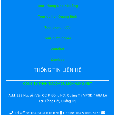
Tour Phong Nha Kẻ Bàng
Tour du lịch Quảng Bình
Tour trong nước
Tour nước ngoài
Voucher
Comboo
THÔNG TIN LIÊN HỆ
CÔNG TY TNHH TM&DV DU LỊCH HƯNG VIỆT
Add:
288 Nguyễn Văn Cừ, P. Đồng Hới, Quảng Trị. VPGD: 168A Lê
Lợi, Đồng Hới, Quảng Trị.
Tel Office: +84 2323 818 878
Hotline: +84 918805368