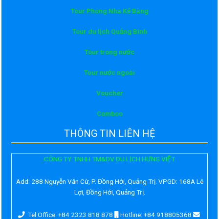
Tour Phong Nha Kẻ Bàng
Tour du lịch Quảng Bình
Tour trong nước
Tour nước ngoài
Voucher
Comboo
THÔNG TIN LIÊN HỆ
CÔNG TY TNHH TM&DV DU LỊCH HƯNG VIỆT
Add:
288 Nguyễn Văn Cừ, P. Đồng Hới, Quảng Trị. VPGD: 168A Lê
Lợi, Đồng Hới, Quảng Trị.
Tel Office: +84 2323 818 878
Hotline: +84 918805368