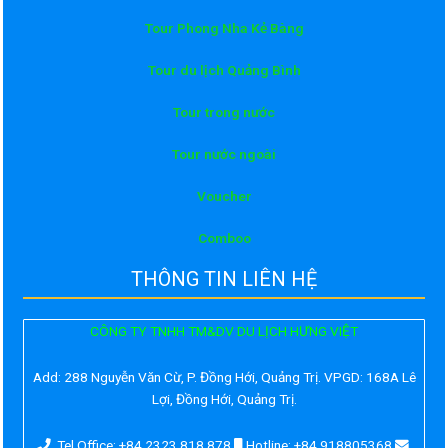
Tour Phong Nha Kẻ Bàng
Tour du lịch Quảng Bình
Tour trong nước
Tour nước ngoài
Voucher
Comboo
THÔNG TIN LIÊN HỆ
CÔNG TY TNHH TM&DV DU LỊCH HƯNG VIỆT
Add:
288 Nguyễn Văn Cừ, P. Đồng Hới, Quảng Trị. VPGD: 168A Lê
Lợi, Đồng Hới, Quảng Trị.
Tel Office: +84 2323 818 878
Hotline: +84 918805368