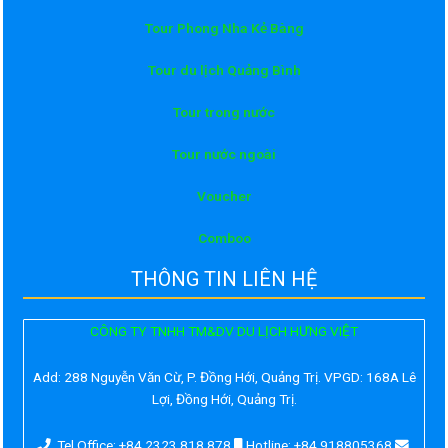
Tour Phong Nha Kẻ Bàng
Tour du lịch Quảng Bình
Tour trong nước
Tour nước ngoài
Voucher
Comboo
THÔNG TIN LIÊN HỆ
CÔNG TY TNHH TM&DV DU LỊCH HƯNG VIỆT
Add:
288 Nguyễn Văn Cừ, P. Đồng Hới, Quảng Trị. VPGD: 168A Lê
Lợi, Đồng Hới, Quảng Trị.
Tel Office: +84 2323 818 878
Hotline: +84 918805368