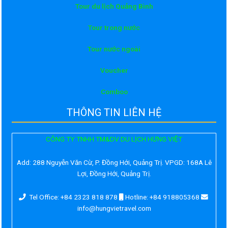
Tour du lịch Quảng Bình
Tour trong nước
Tour nước ngoài
Voucher
Comboo
THÔNG TIN LIÊN HỆ
CÔNG TY TNHH TM&DV DU LỊCH HƯNG VIỆT
Add:
288 Nguyễn Văn Cừ, P. Đồng Hới, Quảng Trị. VPGD: 168A Lê
Lợi, Đồng Hới, Quảng Trị.
Tel Office: +84 2323 818 878
Hotline: +84 918805368
info@hungvietravel.com