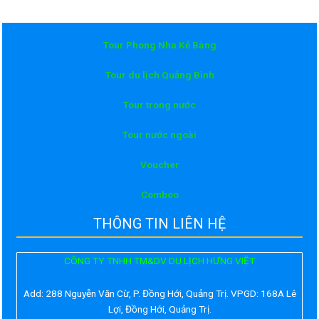
Tour Phong Nha Kẻ Bàng
Tour du lịch Quảng Bình
Tour trong nước
Tour nước ngoài
Voucher
Comboo
THÔNG TIN LIÊN HỆ
CÔNG TY TNHH TM&DV DU LỊCH HƯNG VIỆT
Add:
288 Nguyễn Văn Cừ, P. Đồng Hới, Quảng Trị. VPGD: 168A Lê
Lợi, Đồng Hới, Quảng Trị.