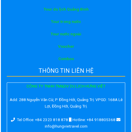
Tour du lịch Quảng Bình
Tour trong nước
Tour nước ngoài
Voucher
Comboo
THÔNG TIN LIÊN HỆ
CÔNG TY TNHH TM&DV DU LỊCH HƯNG VIỆT
Add:
288 Nguyễn Văn Cừ, P. Đồng Hới, Quảng Trị. VPGD: 168A Lê
Lợi, Đồng Hới, Quảng Trị.
Tel Office: +84 2323 818 878
Hotline: +84 918805368
info@hungvietravel.com