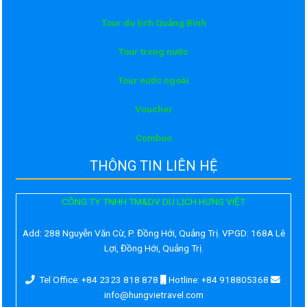
Tour du lịch Quảng Bình
Tour trong nước
Tour nước ngoài
Voucher
Comboo
THÔNG TIN LIÊN HỆ
CÔNG TY TNHH TM&DV DU LỊCH HƯNG VIỆT
Add:
288 Nguyễn Văn Cừ, P. Đồng Hới, Quảng Trị. VPGD: 168A Lê
Lợi, Đồng Hới, Quảng Trị.
Tel Office: +84 2323 818 878
Hotline: +84 918805368
info@hungvietravel.com