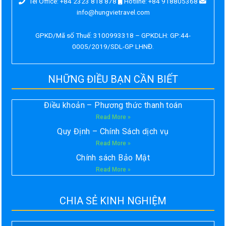
Tel Office: +84 2323 818 878
Hotline: +84 918805368
info@hungvietravel.com
GPKD/Mã số Thuế: 3100993318 – GPKDLH: GP:44-
0005/2019/SDL-GP LHNĐ.
NHỮNG ĐIỀU BẠN CẦN BIẾT
Điều khoản – Phương thức thanh toán
Read More »
Quy Định – Chính Sách dịch vụ
Read More »
Chính sách Bảo Mật
Read More »
CHIA SẺ KINH NGHIỆM