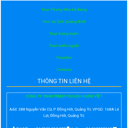
Tour Phong Nha Kẻ Bàng
Tour du lịch Quảng Bình
Tour trong nước
Tour nước ngoài
Voucher
Comboo
THÔNG TIN LIÊN HỆ
CÔNG TY TNHH TM&DV DU LỊCH HƯNG VIỆT
Add:
288 Nguyễn Văn Cừ, P. Đồng Hới, Quảng Trị. VPGD: 168A Lê
Lợi, Đồng Hới, Quảng Trị.