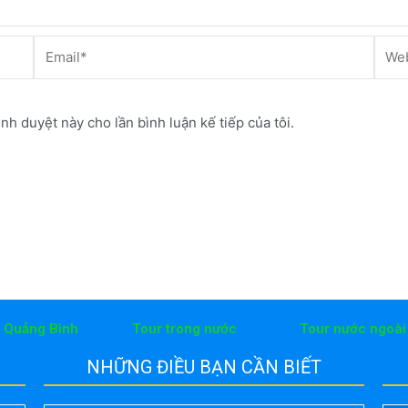
Email*
Webs
ình duyệt này cho lần bình luận kế tiếp của tôi.
h Quảng Bình
Tour trong nước
Tour nước ngoài
NHỮNG ĐIỀU BẠN CẦN BIẾT