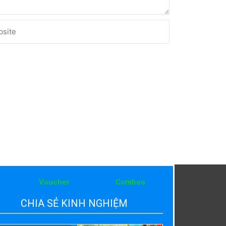
ite
Voucher
Comboo
CHIA SẺ KINH NGHIỆM