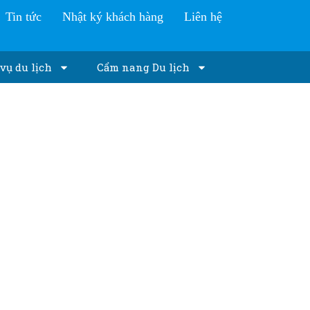
Tin tức
Nhật ký khách hàng
Liên hệ
vụ du lịch
Cẩm nang Du lịch