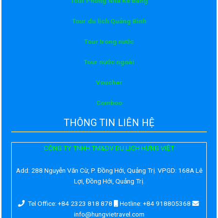
Tour Phong Nha Kẻ Bàng
Tour du lịch Quảng Bình
Tour trong nước
Tour nước ngoài
Voucher
Comboo
THÔNG TIN LIÊN HỆ
CÔNG TY TNHH TM&DV DU LỊCH HƯNG VIỆT
Add:
288 Nguyễn Văn Cừ, P. Đồng Hới, Quảng Trị. VPGD: 168A Lê
Lợi, Đồng Hới, Quảng Trị.
Tel Office: +84 2323 818 878
Hotline: +84 918805368
info@hungvietravel.com