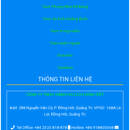
Tour Phong Nha Kẻ Bàng
Tour du lịch Quảng Bình
Tour trong nước
Tour nước ngoài
Voucher
Comboo
THÔNG TIN LIÊN HỆ
CÔNG TY TNHH TM&DV DU LỊCH HƯNG VIỆT
Add:
288 Nguyễn Văn Cừ, P. Đồng Hới, Quảng Trị. VPGD: 168A Lê
Lợi, Đồng Hới, Quảng Trị.
Tel Office: +84 2323 818 878
Hotline: +84 918805368