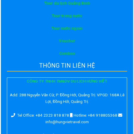
Tour du lịch Quảng Bình
Tour trong nước
Tour nước ngoài
Voucher
Comboo
THÔNG TIN LIÊN HỆ
CÔNG TY TNHH TM&DV DU LỊCH HƯNG VIỆT
Add:
288 Nguyễn Văn Cừ, P. Đồng Hới, Quảng Trị. VPGD: 168A Lê
Lợi, Đồng Hới, Quảng Trị.
Tel Office: +84 2323 818 878
Hotline: +84 918805368
info@hungvietravel.com