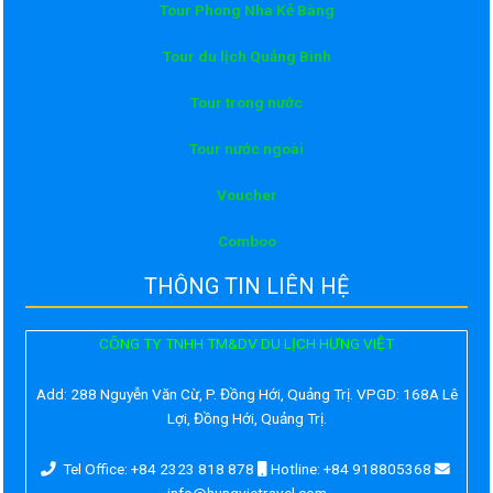
Tour Phong Nha Kẻ Bàng
Tour du lịch Quảng Bình
Tour trong nước
Tour nước ngoài
Voucher
Comboo
THÔNG TIN LIÊN HỆ
CÔNG TY TNHH TM&DV DU LỊCH HƯNG VIỆT
Add:
288 Nguyễn Văn Cừ, P. Đồng Hới, Quảng Trị. VPGD: 168A Lê
Lợi, Đồng Hới, Quảng Trị.
Tel Office: +84 2323 818 878
Hotline: +84 918805368