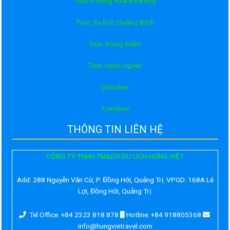
Tour Phong Nha Kẻ Bàng
Tour du lịch Quảng Bình
Tour trong nước
Tour nước ngoài
Voucher
Comboo
THÔNG TIN LIÊN HỆ
CÔNG TY TNHH TM&DV DU LỊCH HƯNG VIỆT
Add:
288 Nguyễn Văn Cừ, P. Đồng Hới, Quảng Trị. VPGD: 168A Lê
Lợi, Đồng Hới, Quảng Trị.
Tel Office: +84 2323 818 878
Hotline: +84 918805368
info@hungvietravel.com