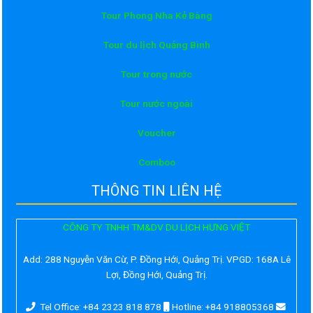
Tour Phong Nha Kẻ Bàng
Tour du lịch Quảng Bình
Tour trong nước
Tour nước ngoài
Voucher
Comboo
THÔNG TIN LIÊN HỆ
CÔNG TY TNHH TM&DV DU LỊCH HƯNG VIỆT
Add:
288 Nguyễn Văn Cừ, P. Đồng Hới, Quảng Trị. VPGD: 168A Lê
Lợi, Đồng Hới, Quảng Trị.
Tel Office: +84 2323 818 878
Hotline: +84 918805368