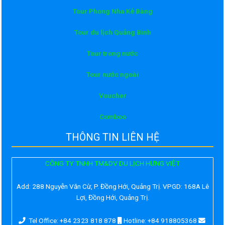
Tour Phong Nha Kẻ Bàng
Tour du lịch Quảng Bình
Tour trong nước
Tour nước ngoài
Voucher
Comboo
THÔNG TIN LIÊN HỆ
CÔNG TY TNHH TM&DV DU LỊCH HƯNG VIỆT
Add:
288 Nguyễn Văn Cừ, P. Đồng Hới, Quảng Trị. VPGD: 168A Lê
Lợi, Đồng Hới, Quảng Trị.
Tel Office: +84 2323 818 878
Hotline: +84 918805368