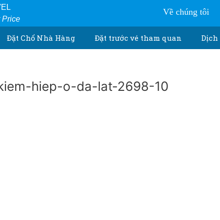
VEL
Về chúng tôi
r Price
Đặt Chổ Nhà Hàng
Đặt trước vé tham quan
Dịch 
iem-hiep-o-da-lat-2698-10