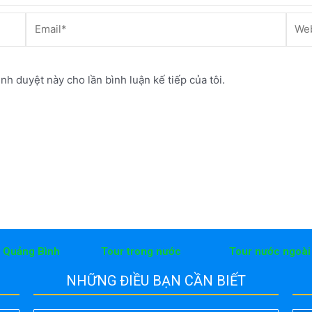
Email*
Webs
ình duyệt này cho lần bình luận kế tiếp của tôi.
h Quảng Bình
Tour trong nước
Tour nước ngoài
NHỮNG ĐIỀU BẠN CẦN BIẾT