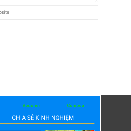
ite
Voucher
Comboo
CHIA SẺ KINH NGHIỆM