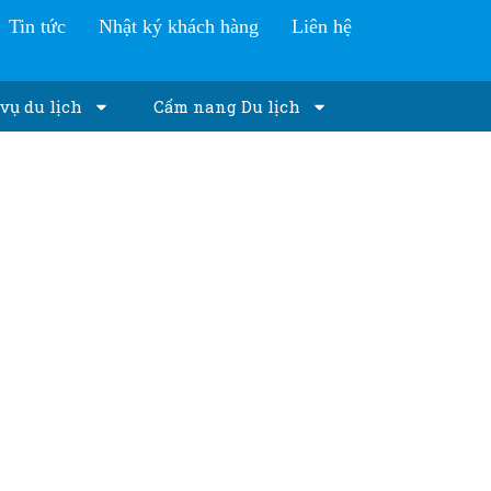
Tin tức
Nhật ký khách hàng
Liên hệ
vụ du lịch
Cẩm nang Du lịch