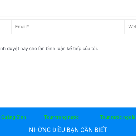
Email*
Webs
ình duyệt này cho lần bình luận kế tiếp của tôi.
h Quảng Bình
Tour trong nước
Tour nước ngoài
NHỮNG ĐIỀU BẠN CẦN BIẾT