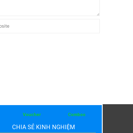
ite
Voucher
Comboo
CHIA SẺ KINH NGHIỆM