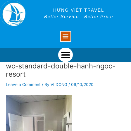
Skip
Post
to
navigation
HƯNG VIỆT TRAVEL
content
Better Service - Better Price
Menu
Menu
wc-standard-double-hanh-ngoc-
resort
Leave a Comment
/ By
VI DONG
/
09/10/2020