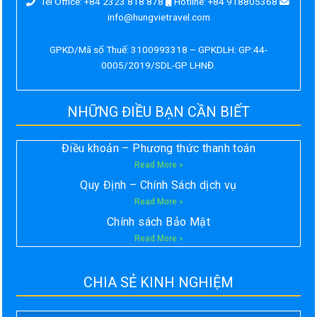
Tel Office: +84 2323 818 878
Hotline: +84 918805368
info@hungvietravel.com
GPKD/Mã số Thuế: 3100993318 – GPKDLH: GP:44-
0005/2019/SDL-GP LHNĐ.
NHỮNG ĐIỀU BẠN CẦN BIẾT
Điều khoản – Phương thức thanh toán
Read More »
Quy Định – Chính Sách dịch vụ
Read More »
Chính sách Bảo Mật
Read More »
CHIA SẺ KINH NGHIỆM