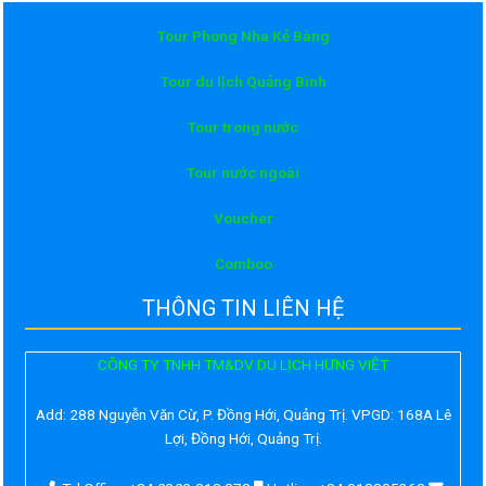
Tour Phong Nha Kẻ Bàng
Tour du lịch Quảng Bình
Tour trong nước
Tour nước ngoài
Voucher
Comboo
THÔNG TIN LIÊN HỆ
CÔNG TY TNHH TM&DV DU LỊCH HƯNG VIỆT
Add:
288 Nguyễn Văn Cừ, P. Đồng Hới, Quảng Trị. VPGD: 168A Lê
Lợi, Đồng Hới, Quảng Trị.