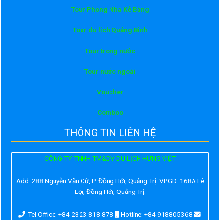
Tour Phong Nha Kẻ Bàng
Tour du lịch Quảng Bình
Tour trong nước
Tour nước ngoài
Voucher
Comboo
THÔNG TIN LIÊN HỆ
CÔNG TY TNHH TM&DV DU LỊCH HƯNG VIỆT
Add:
288 Nguyễn Văn Cừ, P. Đồng Hới, Quảng Trị. VPGD: 168A Lê
Lợi, Đồng Hới, Quảng Trị.
Tel Office: +84 2323 818 878
Hotline: +84 918805368