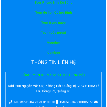
Tour Phong Nha Kẻ Bàng
Tour du lịch Quảng Bình
Tour trong nước
Tour nước ngoài
Voucher
Comboo
THÔNG TIN LIÊN HỆ
CÔNG TY TNHH TM&DV DU LỊCH HƯNG VIỆT
Add:
288 Nguyễn Văn Cừ, P. Đồng Hới, Quảng Trị. VPGD: 168A Lê
Lợi, Đồng Hới, Quảng Trị.
Tel Office: +84 2323 818 878
Hotline: +84 918805368