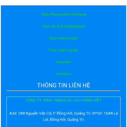
Tour Phong Nha Kẻ Bàng
Tour du lịch Quảng Bình
Tour trong nước
Tour nước ngoài
Voucher
Comboo
THÔNG TIN LIÊN HỆ
CÔNG TY TNHH TM&DV DU LỊCH HƯNG VIỆT
Add:
288 Nguyễn Văn Cừ, P. Đồng Hới, Quảng Trị. VPGD: 168A Lê
Lợi, Đồng Hới, Quảng Trị.